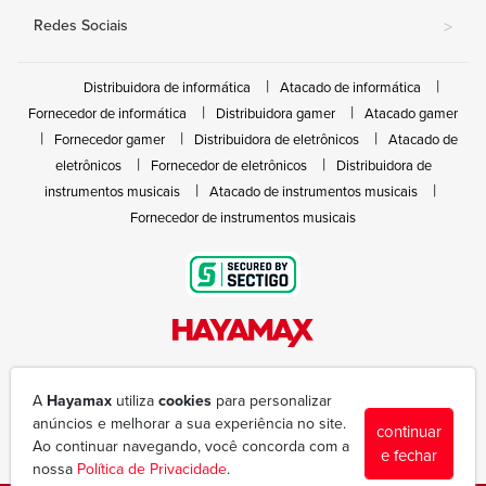
Redes Sociais
>
Distribuidora de informática
Atacado de informática
Fornecedor de informática
Distribuidora gamer
Atacado gamer
Fornecedor gamer
Distribuidora de eletrônicos
Atacado de
eletrônicos
Fornecedor de eletrônicos
Distribuidora de
instrumentos musicais
Atacado de instrumentos musicais
Fornecedor de instrumentos musicais
Rua João Marques de Nóbrega, 300 - Gleba Ibiporã
(43) 3377-6600
A
Hayamax
utiliza
cookies
para personalizar
hayamax@hayamax.com.br
anúncios e melhorar a sua experiência no site.
continuar
Segunda à sexta das 8:00 às 18:00
Ao continuar navegando, você concorda com a
e fechar
nossa
Política de Privacidade
.