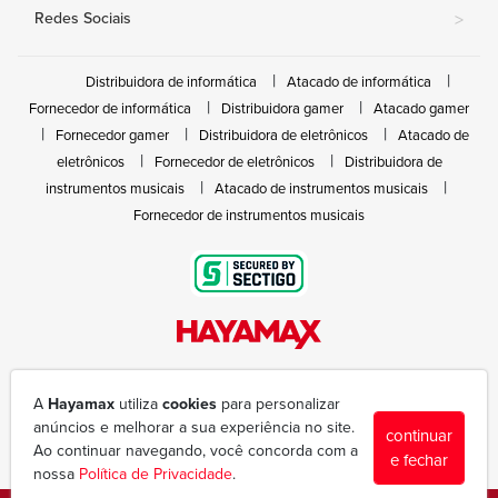
Redes Sociais
>
Distribuidora de informática
Atacado de informática
Fornecedor de informática
Distribuidora gamer
Atacado gamer
Fornecedor gamer
Distribuidora de eletrônicos
Atacado de
eletrônicos
Fornecedor de eletrônicos
Distribuidora de
instrumentos musicais
Atacado de instrumentos musicais
Fornecedor de instrumentos musicais
Rua João Marques de Nóbrega, 300 - Gleba Ibiporã
(43) 3377-6600
A
Hayamax
utiliza
cookies
para personalizar
hayamax@hayamax.com.br
anúncios e melhorar a sua experiência no site.
continuar
Segunda à sexta das 8:00 às 18:00
Ao continuar navegando, você concorda com a
e fechar
nossa
Política de Privacidade
.