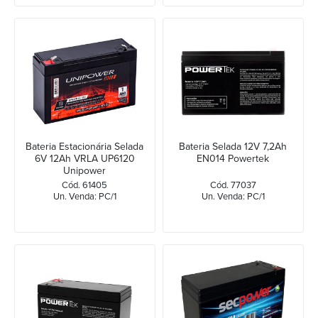
Bateria Estacionária Selada
Bateria Selada 12V 7,2Ah
6V 12Ah VRLA UP6120
EN014 Powertek
Unipower
Cód. 61405
Cód. 77037
Un. Venda: PC/1
Un. Venda: PC/1