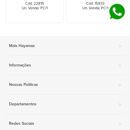
GENÉRICO
Cód. 22815
Cód. 15933
Un. Venda: PC/1
Un. Venda: PC/1
Mais Hayamax
>
Informações
>
Nossas Políticas
>
Departamentos
>
Redes Sociais
>