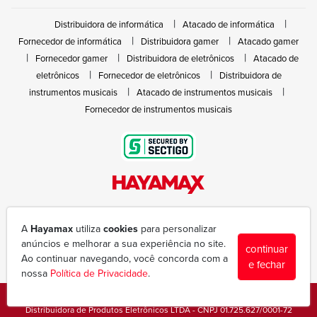
Distribuidora de informática
Atacado de informática
Fornecedor de informática
Distribuidora gamer
Atacado gamer
Fornecedor gamer
Distribuidora de eletrônicos
Atacado de
eletrônicos
Fornecedor de eletrônicos
Distribuidora de
instrumentos musicais
Atacado de instrumentos musicais
Fornecedor de instrumentos musicais
Rua João Marques de Nóbrega, 300 - Gleba Ibiporã
(43) 3377-6600
A
Hayamax
utiliza
cookies
para personalizar
hayamax@hayamax.com.br
anúncios e melhorar a sua experiência no site.
continuar
Segunda à sexta das 8:00 às 18:00
Ao continuar navegando, você concorda com a
e fechar
nossa
Política de Privacidade
.
Copyright © 1988-2026 - Todos os direitos reservados - Hayamax
Distribuidora de Produtos Eletrônicos LTDA - CNPJ 01.725.627/0001-72