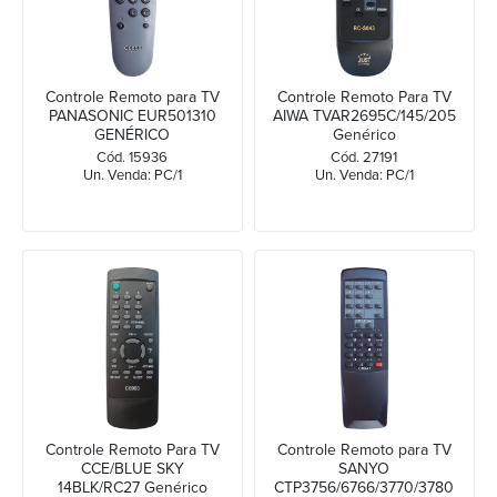
Controle Remoto para TV
Controle Remoto Para TV
PANASONIC EUR501310
AIWA TVAR2695C/145/205
GENÉRICO
Genérico
Cód. 15936
Cód. 27191
Un. Venda: PC/1
Un. Venda: PC/1
Controle Remoto Para TV
Controle Remoto para TV
CCE/BLUE SKY
SANYO
14BLK/RC27 Genérico
CTP3756/6766/3770/3780