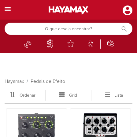
Hayamax
Pedais de Efeito
Ordenar
Grid
Lista