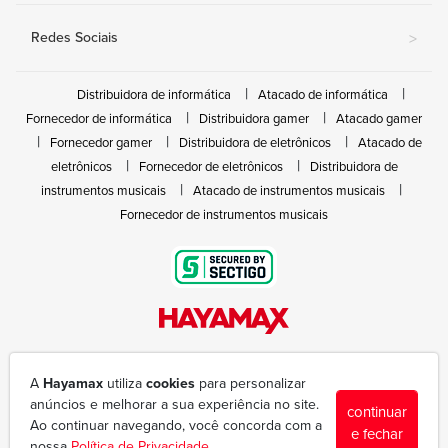
Redes Sociais
>
Distribuidora de informática
Atacado de informática
Fornecedor de informática
Distribuidora gamer
Atacado gamer
Fornecedor gamer
Distribuidora de eletrônicos
Atacado de
eletrônicos
Fornecedor de eletrônicos
Distribuidora de
instrumentos musicais
Atacado de instrumentos musicais
Fornecedor de instrumentos musicais
Rua João Marques de Nóbrega, 300 - Gleba Ibiporã
(43) 3377-6600
A
Hayamax
utiliza
cookies
para personalizar
hayamax@hayamax.com.br
anúncios e melhorar a sua experiência no site.
continuar
Segunda à sexta das 8:00 às 18:00
Ao continuar navegando, você concorda com a
e fechar
nossa
Política de Privacidade
.