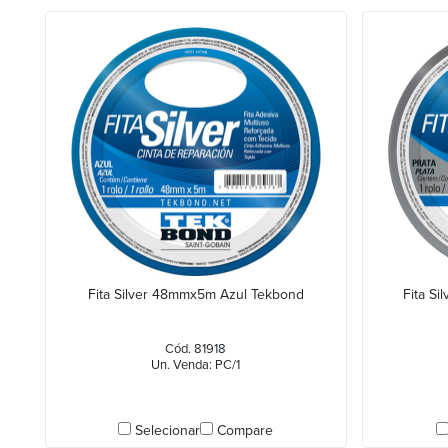
Fita Silver 48mmx5m Azul Tekbond
Fita S
Cód. 81918
Un. Venda: PC/1
Selecionar
Compare