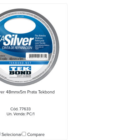
ilver 48mmx5m Prata Tekbond
Cód. 77633
Un. Venda: PC/1
Selecionar
Compare