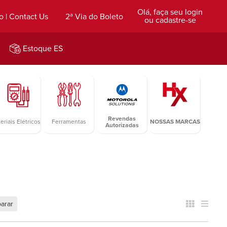
Olá, faça seu login
o | Contact Us
2ª Via do Boleto
ou cadastre-se
Estoque ES
Revendas
eriais Elétricos
Ferramentas
NOSSAS MARCAS
Autorizadas
arar