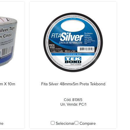
mm X 10m
Fita Silver 48mmx5m Preta Tekbond
Cód. 81365
Un. Venda: PC/1
re
Selecionar
Compare