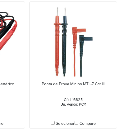
Genérico
Ponta de Prova Minipa MTL-7 Cat III
Cód. 16825
Un. Venda: PC/1
re
Selecionar
Compare