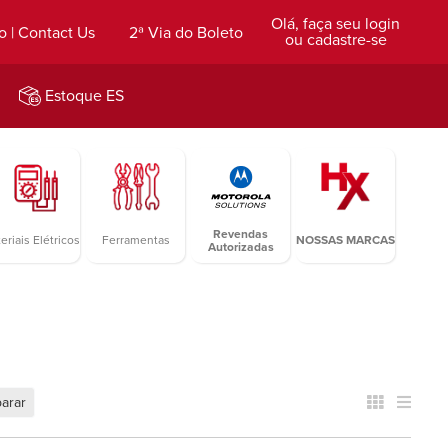
Olá, faça seu login
o | Contact Us
2ª Via do Boleto
ou cadastre-se
Estoque ES
Revendas
eriais Elétricos
Ferramentas
NOSSAS MARCAS
Autorizadas
arar