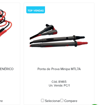
 GENÉRICO
Ponta de Prova Minipa MTL7A
Cód. 81465
Un. Venda: PC/1
re
Selecionar
Compare