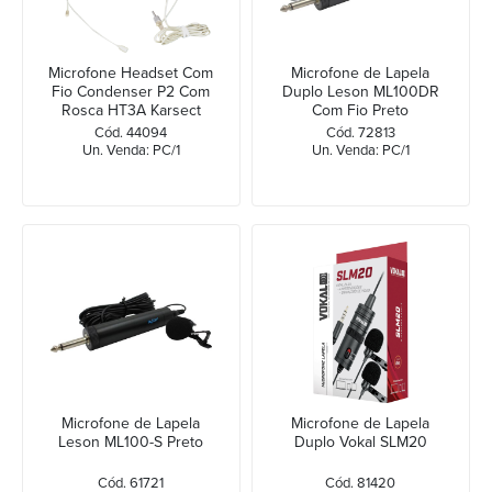
Microfone Headset Com
Microfone de Lapela
Fio Condenser P2 Com
Duplo Leson ML100DR
Rosca HT3A Karsect
Com Fio Preto
Cód. 44094
Cód. 72813
Un. Venda: PC/1
Un. Venda: PC/1
Microfone de Lapela
Microfone de Lapela
Leson ML100-S Preto
Duplo Vokal SLM20
Cód. 61721
Cód. 81420