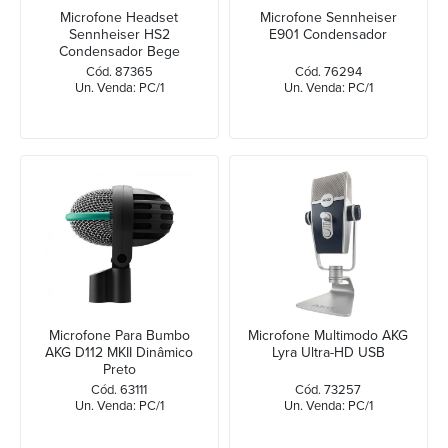
Microfone Headset
Microfone Sennheiser
Sennheiser HS2
E901 Condensador
Condensador Bege
Cód. 87365
Cód. 76294
Un. Venda: PC/1
Un. Venda: PC/1
Microfone Para Bumbo
Microfone Multimodo AKG
AKG D112 MKII Dinâmico
Lyra Ultra-HD USB
Preto
Cód. 63111
Cód. 73257
Un. Venda: PC/1
Un. Venda: PC/1