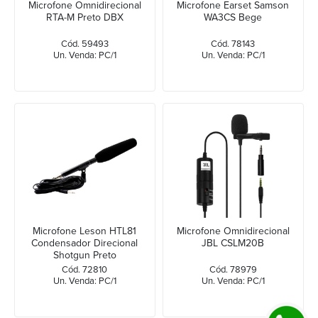
Microfone Omnidirecional
Microfone Earset Samson
RTA-M Preto DBX
WA3CS Bege
Cód. 59493
Cód. 78143
Un. Venda: PC/1
Un. Venda: PC/1
Microfone Leson HTL81
Microfone Omnidirecional
Condensador Direcional
JBL CSLM20B
Shotgun Preto
Cód. 72810
Cód. 78979
Un. Venda: PC/1
Un. Venda: PC/1