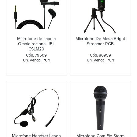
Microfone de Lapela
Microfone De Mesa Bright
Omnidirecional JBL
Streamer RGB
CSLM20
Cód. 79509
Cód. 80959
Un. Venda: PC/1
Un. Venda: PC/1
Microfone Headset Leson
Microfone Com Fio Storm