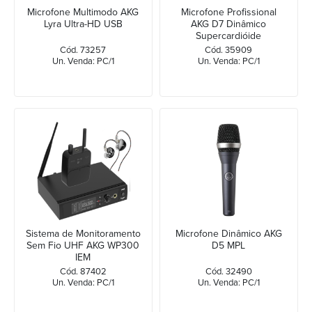
Microfone Multimodo AKG
Microfone Profissional
Lyra Ultra-HD USB
AKG D7 Dinâmico
Supercardióide
Cód. 73257
Cód. 35909
Un. Venda: PC/1
Un. Venda: PC/1
Sistema de Monitoramento
Microfone Dinâmico AKG
Sem Fio UHF AKG WP300
D5 MPL
IEM
Cód. 87402
Cód. 32490
Un. Venda: PC/1
Un. Venda: PC/1