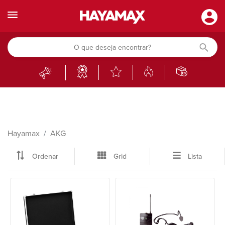
Hayamax
AKG
Ordenar
Grid
Lista