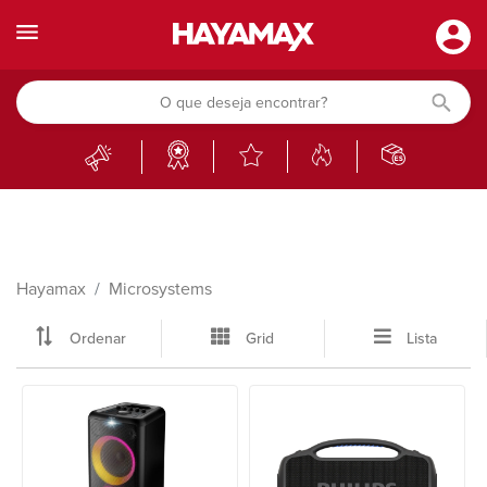
Hayamax
Microsystems
Ordenar
Grid
Lista